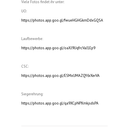
Viele Fotos findet ihr unter:
UO:
https://photos.app.goo.gl/fwueHGHGkmDdxGQSA
Laufbewerbe:
https://photos.app.goo.gl/oaXJ9UqfrcVaJ1Ep9
CSC:
https://photos.app.goo.gl/ESMxUMAZQY6rXerVA
Siegerehrung:
https://photos.app.goo.gl/qa9XCpNPXmkjsdsPA