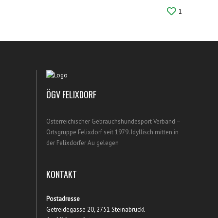
1
ÖGV FELIXDORF
Österreichischer Gebrauchshundesport Verband –
Ortsgruppe Felixdorf seit 1979. Idyllisch mitten in
der Felixdorfer Au gelegen
KONTAKT
Postadresse
Getreidegasse 20, 2751 Steinabrückl