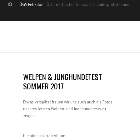
|
ÖGV Felixdorf
- Österreichischer Gebrauchshundesport Verband
WELPEN & JUNGHUNDETEST
SOMMER 2017
Etwas verspätet freuen wir uns euch auch die Fotos
unseres letzten Welpen- und Junghundetests zu
zeigen.
Hier der Link zum Album: