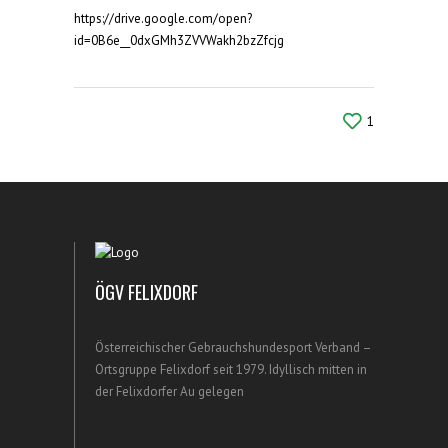
https://drive.google.com/open?
id=0B6e__0dxGMh3ZVVWakh2bzZfcjg
1
ÖGV FELIXDORF
Österreichischer Gebrauchshundesport Verband –
Ortsgruppe Felixdorf seit 1979. Idyllisch mitten in
der Felixdorfer Au gelegen