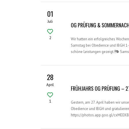
01
Juli
OG PRÜFUNG & SOMMERNACH
2
Wir hatten ein erfolgreiches Woch
Samstag bei Obedience und IBGH 1-
schöne Leistungen gezeigt.🕴🐕 Sam
28
April
FRÜHJAHRS OG PRÜFUNG – 2
1
Gestern, am 27. April haben wir uns
Obedience und IBGH und gratulieren a
https://photos.app.goo.gl/cxMEEK