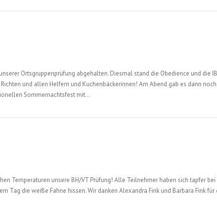
 unserer Ortsgruppenprüfung abgehalten. Diesmal stand die Obedience und die I
ire Richten und allen Helfern und Kuchenbäckerinnen! Am Abend gab es dann noch
tionellen Sommernachtsfest mit…
hen Temperaturen unsere BH/VT Prüfung! Alle Teilnehmer haben sich tapfer bei ih
m Tag die weiße Fahne hissen. Wir danken Alexandra Fink und Barbara Fink für d