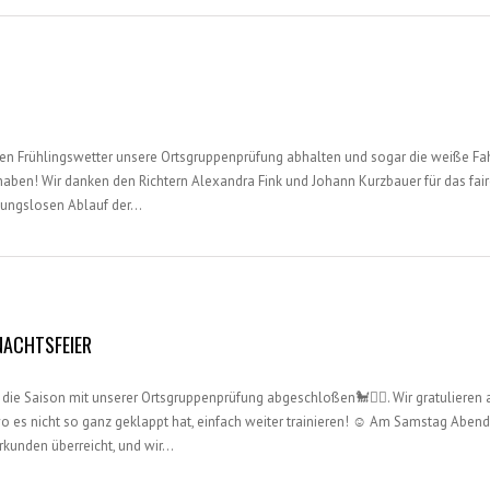
2
en Frühlingswetter unsere Ortsgruppenprüfung abhalten und sogar die weiße F
aben! Wir danken den Richtern Alexandra Fink und Johann Kurzbauer für das fair
eibungslosen Ablauf der…
NACHTSFEIER
die Saison mit unserer Ortsgruppenprüfung abgeschloßen🐩🚶‍♂️. Wir gratulieren
o es nicht so ganz geklappt hat, einfach weiter trainieren! ☺️ Am Samstag Abe
kunden überreicht, und wir…