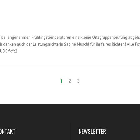
ir bei angenehmen Frühlingstemperaturen eine kleine Ortsgruppenprüfung abgeh
 danken auch der Leistungsrichterin Sabine Muschl für ihr faires Richten! Alle Fot
lUD5IfxYt2
1
2
3
ONTAKT
NEWSLETTER