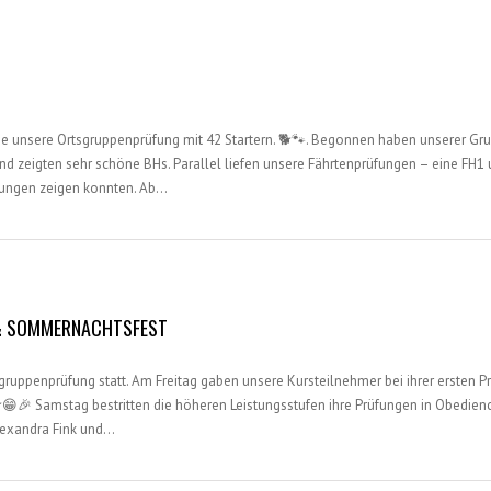
ee unsere Ortsgruppenprüfung mit 42 Startern. 🐕🐾. Begonnen haben unserer Gr
und zeigten sehr schöne BHs. Parallel liefen unsere Fährtenprüfungen – eine FH1 
tungen zeigen konnten. Ab…
& SOMMERNACHTSFEST
sgruppenprüfung statt. Am Freitag gaben unsere Kursteilnehmer bei ihrer ersten P
😁🎉 Samstag bestritten die höheren Leistungsstufen ihre Prüfungen in Obedien
lexandra Fink und…