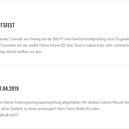
TSFEST
enende! Sowohl am Freitag bei der BH/VT und Familienhundprüfung nach Dogaud
3 konnten wir die weiße Fahne hissen!😊 Alle Teams haben trotz sehr sommerl
stag Abend durften wir das…
7.04.2019
ere kleine Frühlingsortsgruppenprüfung abgehalten. Wir danken Sabine Muschl für 
llen Startern zu ihren Leistungen! Alles Fotos findet ihr unter:
Bj8eaEnxDJ7