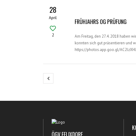
28
April
FRÜHJAHRS OG PRÜFUNG
2
Am Freitag, den 27.4. 2018 haben w
konnten sich gut präsentieren und wir
https://photos.app.goo.gl/AC2lzXH
K
ÖGV FELIXDORF