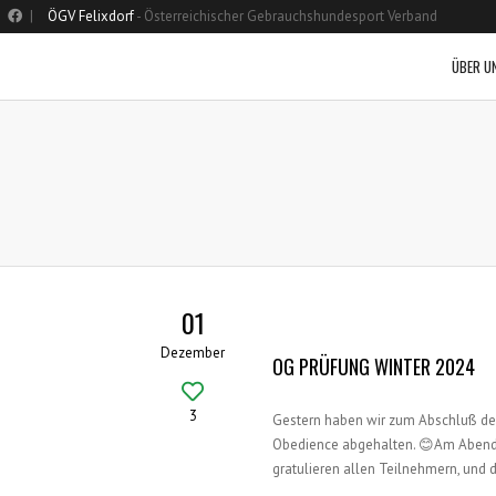
|
ÖGV Felixdorf
- Österreichischer Gebrauchshundesport Verband
ÜBER U
01
Dezember
OG PRÜFUNG WINTER 2024
3
Gestern haben wir zum Abschluß des 
Obedience abgehalten. 😊Am Abend 
gratulieren allen Teilnehmern, und