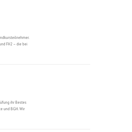
undkursteilnehmer.
und FH2 – die bei
rüfung ihr Bestes
ce und BGH. Wir