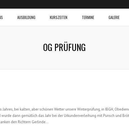
NS
AUSBILDUNG
KURSZEITEN
TERMINE
GALERIE
OG PRÜFUNG
Jahres, bei kalten, aber schönen Wetter unsere Winterprüfung, in IBGH, Obedien
wurde dann gemütlich das Jahr bei der Urkundenverleihung mit Punsch und Brö
 danken den Richtern Gerlinde…