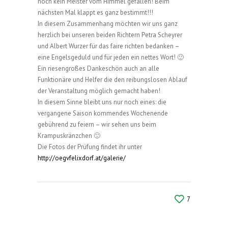
noch kein Meister vom Himmel gefallen! Beim
nächsten Mal klappt es ganz bestimmt!!!
In diesem Zusammenhang möchten wir uns ganz
herzlich bei unseren beiden Richtern Petra Scheyrer
und Albert Wurzer für das faire richten bedanken –
eine Engelsgeduld und für jeden ein nettes Wort! 🙂
Ein riesengroßes Dankeschön auch an alle
Funktionäre und Helfer die den reibungslosen Ablauf
der Veranstaltung möglich gemacht haben!
In diesem Sinne bleibt uns nur noch eines: die
vergangene Saison kommendes Wochenende
gebührend zu feiern – wir sehen uns beim
Krampuskränzchen 🙂
Die Fotos der Prüfung findet ihr unter
http://oegvfelixdorf.at/galerie/
7