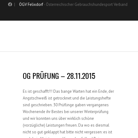
|
ÖGV Felixdorf
- Österreichischer Gebrauchshundesport Verband
OG PRÜFUNG – 28.11.2015
Es ist geschafft!!! Das bange Warten hat ein Ende, der
Angstschweiß ist getrocknet und die Leistungshefte
sind geschrieben. 30 Prüflinge gaben vergangenes
Wochenende ihr Bestes bei unserer Winterprüfung
und wir konnten uns über wirklich schöne
(vorzügliche) Leistungen freuen. Da wo es diesmal
nicht so gut geklappt hat bitte nicht vergessen: es ist