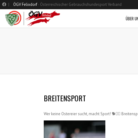
|
ÖGV Felixdorf
- Österreichischer Gebrauchshundesport Verband
ÜBER U
BREITENSPORT
Wer keine Ostereier sucht, macht Sport! 🐕🏃‍♀️ Breite