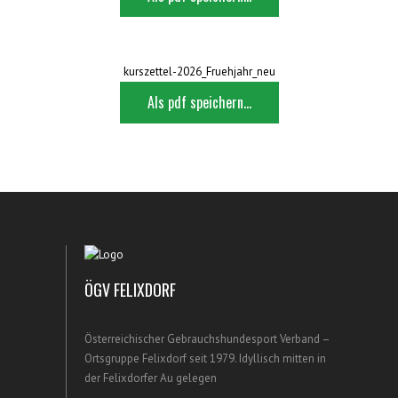
kurszettel-2026_Fruehjahr_neu
Als pdf speichern...
ÖGV FELIXDORF
Österreichischer Gebrauchshundesport Verband –
Ortsgruppe Felixdorf seit 1979. Idyllisch mitten in
der Felixdorfer Au gelegen