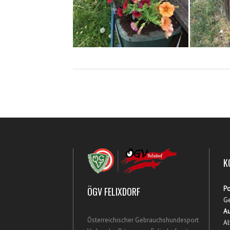
K
Po
ÖGV FELIXDORF
Ge
Au
Österreichischer Gebrauchshundesport
Al