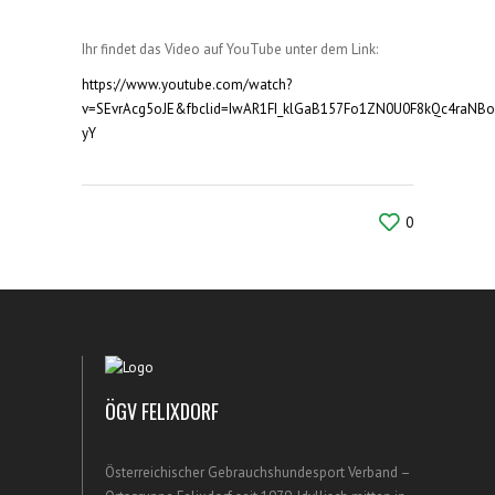
Ihr findet das Video auf YouTube unter dem Link:
https://www.youtube.com/watch?
v=SEvrAcg5oJE&fbclid=IwAR1FI_klGaB157Fo1ZN0U0F8kQc4raNB
yY
0
ÖGV FELIXDORF
Österreichischer Gebrauchshundesport Verband –