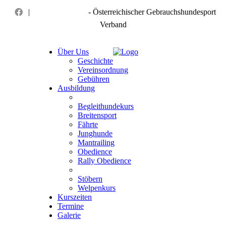
|
ÖGV Felixdorf
- Österreichischer Gebrauchshundesport
Verband
Über Uns
Geschichte
Vereinsordnung
Gebühren
Ausbildung
Begleithundekurs
Breitensport
Fährte
Junghunde
Mantrailing
Obedience
Rally Obedience
Stöbern
Welpenkurs
Kurszeiten
Termine
Galerie