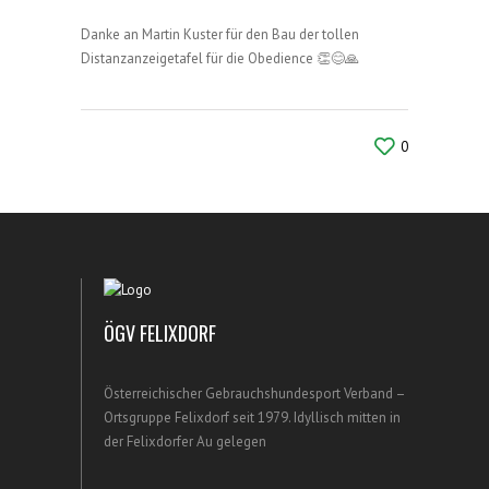
Danke an Martin Kuster für den Bau der tollen
Distanzanzeigetafel für die Obedience 👏😊🙏
0
ÖGV FELIXDORF
Österreichischer Gebrauchshundesport Verband –
Ortsgruppe Felixdorf seit 1979. Idyllisch mitten in
der Felixdorfer Au gelegen