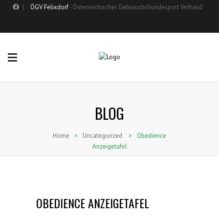
|
ÖGV Felixdorf
- Österreichischer Gebrauchshundesport Verband
BLOG
Home
>
Uncategorized
>
Obedience
Anzeigetafel
OBEDIENCE ANZEIGETAFEL