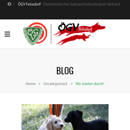
|
ÖGV Felixdorf
- Österreichischer Gebrauchshundesport Verband
BLOG
Home
>
Uncategorized
>
Wir starten durch!